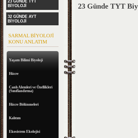
23 GÜNDE TYT
23 Günde TYT Biyo
BİYOLOJİ
32 GÜNDE AYT
BİYOLOJİ
SARMAL BİYOLOJİ
KONU ANLATIM
Yaşam Bilimi Biyoloji
Hücre
Canlı Alemleri ve Özellikleri
(Sınıflandırma)
Hücre Bölünmeleri
Kalıtım
Ekosistem Ekolojisi